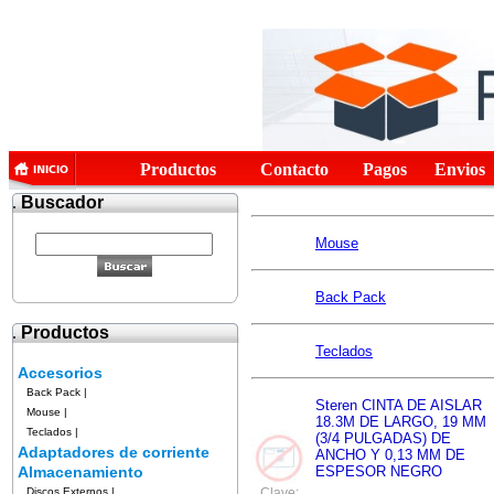
Productos
Contacto
Pagos
Envios
.
Buscador
Mouse
Back Pack
.
Productos
Teclados
Accesorios
Back Pack
|
Steren CINTA DE AISLAR
Mouse
|
18.3M DE LARGO, 19 MM
Teclados
|
(3/4 PULGADAS) DE
Adaptadores de corriente
ANCHO Y 0,13 MM DE
Almacenamiento
ESPESOR NEGRO
Discos Externos
|
Clave: