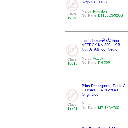
32gb DT100G3
Marca:
Kingston
Clave:
No. Parte:
DT100G3/32GB
19340
Teclado numÃƒÂ©rico
ACTECK KN-350, USB,
NumÃƒÂ©rico, Negro
Marca:
Acteck
Clave:
No. Parte:
KN-350
18815
Pilas Recargables Doble A
700mah 1.2v Ni-cd Aa
Originales
Marca:
Clave:
No. Parte:
MP-4XAA700
18741