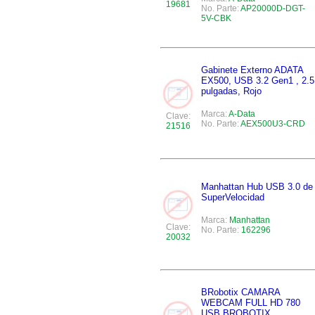
19681
No. Parte:
AP20000D-DGT-
5V-CBK
Gabinete Externo ADATA
EX500, USB 3.2 Gen1 , 2.5
pulgadas, Rojo
Marca:
A-Data
Clave:
No. Parte:
AEX500U3-CRD
21516
Manhattan Hub USB 3.0 de
SuperVelocidad
Marca:
Manhattan
Clave:
No. Parte:
162296
20032
BRobotix CAMARA
WEBCAM FULL HD 780
USB BROBOTIX