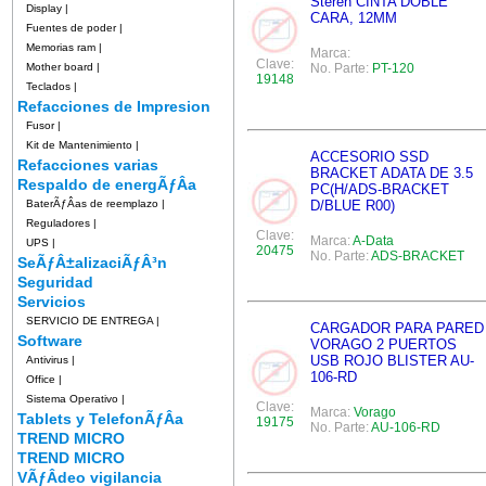
Steren CINTA DOBLE
Display
|
CARA, 12MM
Fuentes de poder
|
Memorias ram
|
Marca:
Clave:
Mother board
|
No. Parte:
PT-120
19148
Teclados
|
Refacciones de Impresion
Fusor
|
Kit de Mantenimiento
|
ACCESORIO SSD
Refacciones varias
BRACKET ADATA DE 3.5
Respaldo de energÃƒÂ­a
PC(H/ADS-BRACKET
BaterÃƒÂ­as de reemplazo
|
D/BLUE R00)
Reguladores
|
Clave:
Marca:
A-Data
UPS
|
20475
No. Parte:
ADS-BRACKET
SeÃƒÂ±alizaciÃƒÂ³n
Seguridad
Servicios
SERVICIO DE ENTREGA
|
CARGADOR PARA PARED
Software
VORAGO 2 PUERTOS
USB ROJO BLISTER AU-
Antivirus
|
106-RD
Office
|
Sistema Operativo
|
Clave:
Marca:
Vorago
Tablets y TelefonÃƒÂ­a
19175
No. Parte:
AU-106-RD
TREND MICRO
TREND MICRO
VÃƒÂ­deo vigilancia