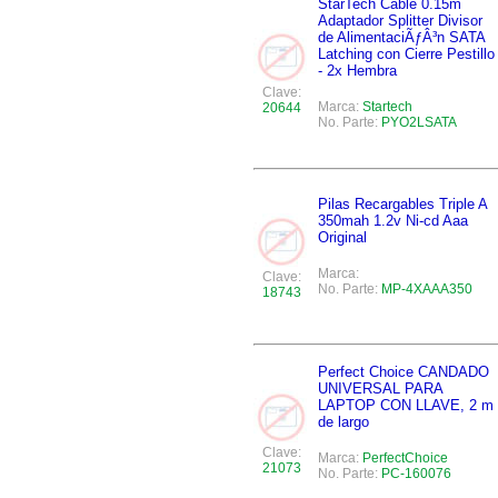
StarTech Cable 0.15m
Adaptador Splitter Divisor
de AlimentaciÃƒÂ³n SATA
Latching con Cierre Pestillo
- 2x Hembra
Clave:
Marca:
Startech
20644
No. Parte:
PYO2LSATA
Pilas Recargables Triple A
350mah 1.2v Ni-cd Aaa
Original
Marca:
Clave:
No. Parte:
MP-4XAAA350
18743
Perfect Choice CANDADO
UNIVERSAL PARA
LAPTOP CON LLAVE, 2 m
de largo
Clave:
Marca:
PerfectChoice
21073
No. Parte:
PC-160076