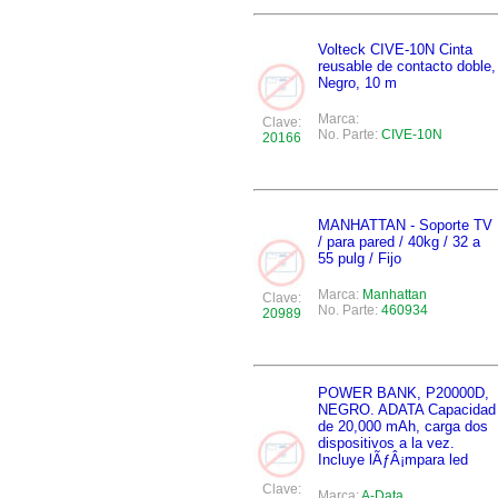
Volteck CIVE-10N Cinta
reusable de contacto doble,
Negro, 10 m
Marca:
Clave:
No. Parte:
CIVE-10N
20166
MANHATTAN - Soporte TV
/ para pared / 40kg / 32 a
55 pulg / Fijo
Marca:
Manhattan
Clave:
No. Parte:
460934
20989
POWER BANK, P20000D,
NEGRO. ADATA Capacidad
de 20,000 mAh, carga dos
dispositivos a la vez.
Incluye lÃƒÂ¡mpara led
Clave:
Marca:
A-Data