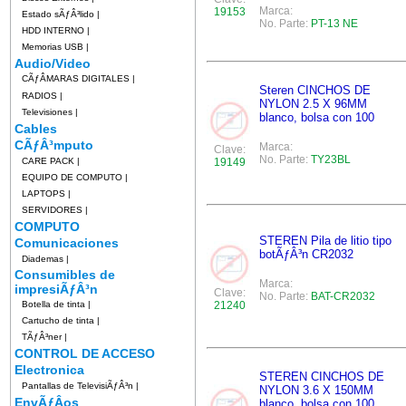
Marca:
19153
Estado sÃƒÂ³lido
|
No. Parte:
PT-13 NE
HDD INTERNO
|
Memorias USB
|
Audio/Video
CÃƒÂMARAS DIGITALES
|
Steren CINCHOS DE
RADIOS
|
NYLON 2.5 X 96MM
Televisiones
|
blanco, bolsa con 100
Cables
CÃƒÂ³mputo
Marca:
Clave:
No. Parte:
TY23BL
CARE PACK
|
19149
EQUIPO DE COMPUTO
|
LAPTOPS
|
SERVIDORES
|
COMPUTO
STEREN Pila de litio tipo
Comunicaciones
botÃƒÂ³n CR2032
Diademas
|
Consumibles de
Marca:
impresiÃƒÂ³n
Clave:
No. Parte:
BAT-CR2032
Botella de tinta
|
21240
Cartucho de tinta
|
TÃƒÂ³ner
|
CONTROL DE ACCESO
Electronica
STEREN CINCHOS DE
Pantallas de TelevisiÃƒÂ³n
|
NYLON 3.6 X 150MM
EnvÃƒÂ­os
blanco, bolsa con 100