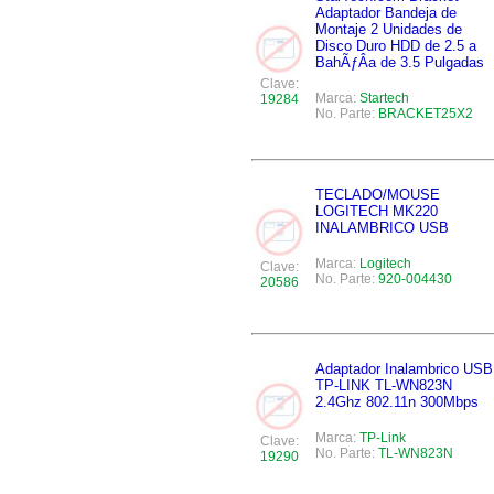
Adaptador Bandeja de
Montaje 2 Unidades de
Disco Duro HDD de 2.5 a
BahÃƒÂ­a de 3.5 Pulgadas
Clave:
Marca:
Startech
19284
No. Parte:
BRACKET25X2
TECLADO/MOUSE
LOGITECH MK220
INALAMBRICO USB
Marca:
Logitech
Clave:
No. Parte:
920-004430
20586
Adaptador Inalambrico USB
TP-LINK TL-WN823N
2.4Ghz 802.11n 300Mbps
Marca:
TP-Link
Clave:
No. Parte:
TL-WN823N
19290