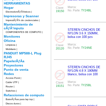
HERRAMIENTAS
Marca:
Hogar
Clave:
No. Parte:
TY24BL
19150
ElectrodomÃƒÂ©sticos
|
Impresoras y Scanner
ImpresiÃƒÂ³n de credenciales
|
Mantenimiento de
cÃƒÂ³mputo
STEREN CINCHOS DE
COMPONENTES DE COMPUTO
|
NYLON 3.6 X 150MM,
Monitores
bolsa con 100 pzs
Oficina
Marca:
Limpieza
|
Clave:
No. Parte:
TY24NE
20120
Mobiliario
|
PANDUIT MP588-L Plug
RJ45
PapelerÃƒÂ­a
Proyectores
STEREN CINCHOS DE
Punto de venta
NYLON 4.8 X 190MM
Redes
blanco, bolsa con 100
Access Ponit
|
Marca:
Cable UTP
|
Clave:
No. Parte:
TY25BL
19151
Router
|
Switches
|
Refacciones de computo
BaterÃƒÂ­as para lap top
|
Discos duros
|