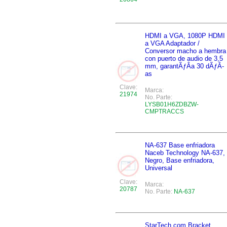
HDMI a VGA, 1080P HDMI
a VGA Adaptador /
Conversor macho a hembra
con puerto de audio de 3,5
mm, garantÃƒÂ­a 30 dÃƒÂ­
as
Clave:
Marca:
21974
No. Parte:
LYSB01H6ZDBZW-
CMPTRACCS
NA-637 Base enfriadora
Naceb Technology NA-637,
Negro, Base enfriadora,
Universal
Clave:
Marca:
20787
No. Parte:
NA-637
StarTech.com Bracket