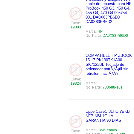
cable de repuesto para HP
ProBook 450 G3, 450 G4,
455 G4, 470 G4 905754-
001 DA0X83PB6D0
DA0X83PB6D2
Clave:
19003
Marca:
HP
No. Parte:
DA0X83PB6D0
COMPATIBLE HP ZBOOK
15 17 PK130TK1A00
SK7123BL Teclado de
ordenador portÃƒÂ¡til sin
retroiluminaciÃƒÂ³n
Clave:
Marca:
19824
No. Parte:
733688-161
UpperCaseC 81HQ W/KB
NFP NBL IG LA
GARANTIA 90 DIAS
Marca:
IBM/Lenovo
Clave: