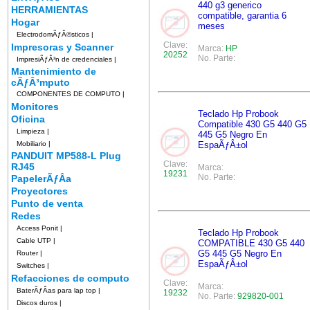
440 g3 generico
HERRAMIENTAS
compatible, garantia 6
Hogar
meses
ElectrodomÃƒÂ©sticos
|
Clave:
Impresoras y Scanner
Marca:
HP
20252
No. Parte:
ImpresiÃƒÂ³n de credenciales
|
Mantenimiento de
cÃƒÂ³mputo
COMPONENTES DE COMPUTO
|
Monitores
Teclado Hp Probook
Oficina
Compatible 430 G5 440 G5
Limpieza
|
445 G5 Negro En
Mobiliario
|
EspaÃƒÂ±ol
PANDUIT MP588-L Plug
Clave:
RJ45
Marca:
19231
No. Parte:
PapelerÃƒÂ­a
Proyectores
Punto de venta
Redes
Access Ponit
|
Teclado Hp Probook
Cable UTP
|
COMPATIBLE 430 G5 440
G5 445 G5 Negro En
Router
|
EspaÃƒÂ±ol
Switches
|
Refacciones de computo
Clave:
Marca:
BaterÃƒÂ­as para lap top
|
19232
No. Parte:
929820-001
Discos duros
|