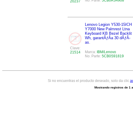
No. Parte:
5CB0R34908
20237
Lenovo Legion Y530-15ICH
Y7000 New Palmrest Ltna
Keyboard KB Bezel Backlit
Wh, garantÃƒÂ­a 30 dÃƒÂ­
as.
Clave:
Marca:
IBM/Lenovo
21514
No. Parte:
5CB0S91819
Si no encuentras el producto deseado, solo da clic
a
Mostrando registros de
1