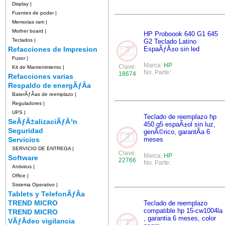
Display
|
Fuentes de poder
|
Memorias ram
|
Mother board
|
HP Proboook 640 G1 645
Teclados
|
G2 Teclado Latino
Refacciones de Impresion
EspaÃƒÂ±o sin led
Fusor
|
Marca:
HP
Clave:
Kit de Mantenimiento
|
No. Parte:
18674
Refacciones varias
Respaldo de energÃƒÂ­a
BaterÃƒÂ­as de reemplazo
|
Reguladores
|
UPS
|
Teclado de reemplazo hp
SeÃƒÂ±alizaciÃƒÂ³n
450 g5 espaÃ±ol sin luz,
Seguridad
genÃ©rico, garantÃ­a 6
Servicios
meses
SERVICIO DE ENTREGA
|
Clave:
Marca:
HP
Software
22766
No. Parte:
Antivirus
|
Office
|
Sistema Operativo
|
Tablets y TelefonÃƒÂ­a
TREND MICRO
Teclado de reemplazo
compatible hp 15-cw1004la
TREND MICRO
, garantia 6 meses, color
VÃƒÂ­deo vigilancia