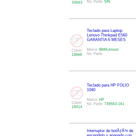
No. Parte:
S/N
20043
Teclado para Laptop
Lenovo Thinkpad E560
GARANTIA 6 MESES
Marca:
IBM/Lenovo
Clave:
No. Parte:
18666
Teclado para HP FOLIO
1040
Marca:
HP
Clave:
No. Parte:
739563-161
19414
Interruptor de botÃƒÂ³n de
encendido y apagado con