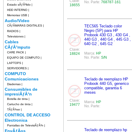
Clave:
No. Parte:
768787-161
Estado sÃƒÂ³lido
|
18655
HDD INTERNO
|
Memorias USB
|
Audio/Video
CÃƒÂMARAS DIGITALES
|
TEC565 Teclado color
Negro (SP) para HP
RADIOS
|
Probook 430 G3 , 430 G4 ,
Televisiones
|
440 G3 , 440 G4 , 445 G3 ,
Cables
640 G2 , 645 G2
CÃƒÂ³mputo
Clave:
CARE PACK
|
Marca:
HP
18824
No. Parte:
S/N
EQUIPO DE COMPUTO
|
LAPTOPS
|
SERVIDORES
|
COMPUTO
Comunicaciones
Teclado de reemplazo HP
Probook 440 G5, generico
Diademas
|
compatible, garantia 6
Consumibles de
meses
impresiÃƒÂ³n
Botella de tinta
|
Clave:
Marca:
HP
Cartucho de tinta
|
19477
No. Parte:
TÃƒÂ³ner
|
CONTROL DE ACCESO
Electronica
Pantallas de TelevisiÃƒÂ³n
|
Teclado de reemplazo hp
EnvÃƒÂ­os