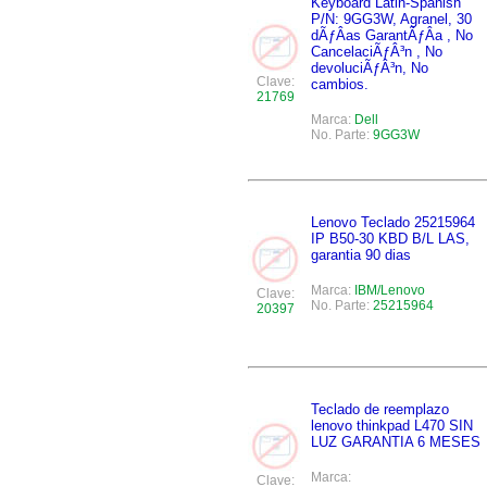
Keyboard Latin-Spanish
P/N: 9GG3W, Agranel, 30
dÃƒÂ­as GarantÃƒÂ­a , No
CancelaciÃƒÂ³n , No
devoluciÃƒÂ³n, No
Clave:
cambios.
21769
Marca:
Dell
No. Parte:
9GG3W
Lenovo Teclado 25215964
IP B50-30 KBD B/L LAS,
garantia 90 dias
Marca:
IBM/Lenovo
Clave:
No. Parte:
25215964
20397
Teclado de reemplazo
lenovo thinkpad L470 SIN
LUZ GARANTIA 6 MESES
Marca:
Clave: